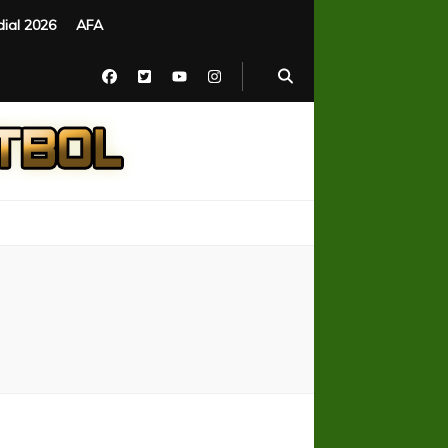
ial 2026
AFA