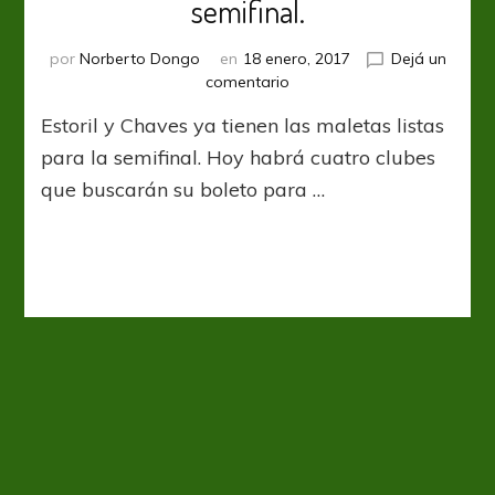
semifinal.
por
Norberto Dongo
en
18 enero, 2017
Dejá un
en
comentario
Taça
Estoril y Chaves ya tienen las maletas listas
de
Portugal.
para la semifinal. Hoy habrá cuatro clubes
Hacia
que buscarán su boleto para …
la
semifinal.