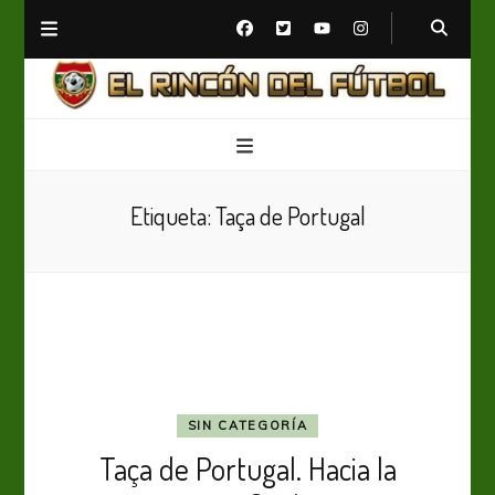
El Rincón del Fútbol
Diario digital de Fútbol
Etiqueta:
Taça de Portugal
SIN CATEGORÍA
Taça de Portugal. Hacia la