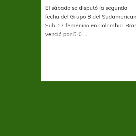
Brasil
El sábado se disputó la segunda
lidera
el
fecha del Grupo B del Sudamerica
Grupo
Sub-17 femenino en Colombia. Bras
B
venció por 5-0 …
del
Sudamer
Sub-
17