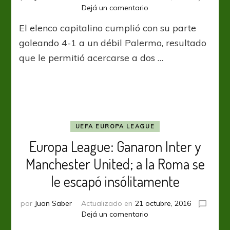
en
Dejá un comentario
Roma
El elenco capitalino cumplió con su parte
goleó
y
goleando 4-1 a un débil Palermo, resultado
se
que le permitió acercarse a dos …
acerca
a
la
punta
UEFA EUROPA LEAGUE
Europa League: Ganaron Inter y
Manchester United; a la Roma se
le escapó insólitamente
por
Juan Saber
Actualizado en
21 octubre, 2016
en
Dejá un comentario
Europa