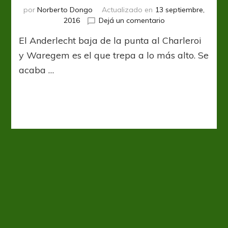
por
Norberto Dongo
Actualizado en
13 septiembre,
en
2016
Dejá un comentario
Se
El Anderlecht baja de la punta al Charleroi
rompe
la
y Waregem es el que trepa a lo más alto. Se
tabla
acaba …