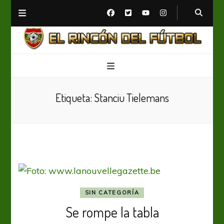
El Rincón del Fútbol
Diario digital de Fútbol
Etiqueta:
Stanciu Tielemans
SIN CATEGORÍA
Se rompe la tabla