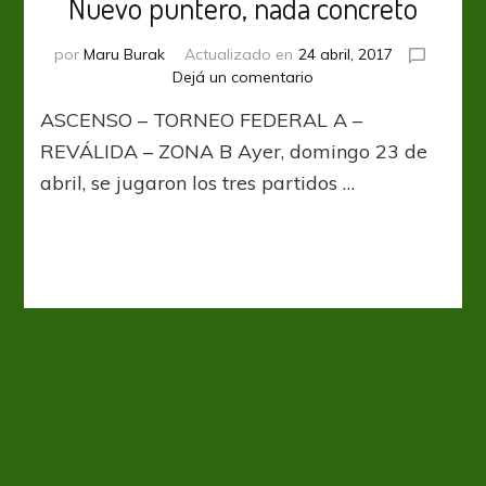
Nuevo puntero, nada concreto
por
Maru Burak
Actualizado en
24 abril, 2017
en
Dejá un comentario
Nuevo
ASCENSO – TORNEO FEDERAL A –
puntero,
nada
REVÁLIDA – ZONA B Ayer, domingo 23 de
concreto
abril, se jugaron los tres partidos …