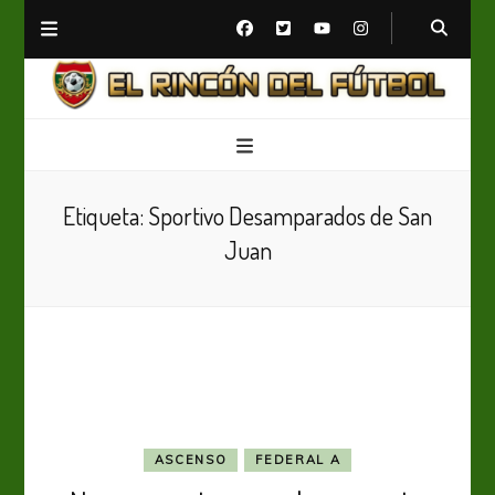
El Rincón del Fútbol
Diario digital de Fútbol
Etiqueta:
Sportivo Desamparados de San
Juan
ASCENSO
FEDERAL A