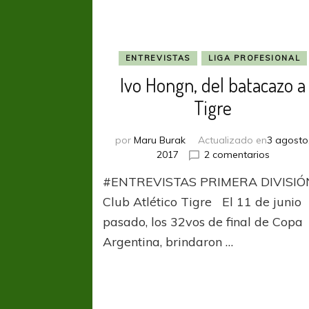
ENTREVISTAS
LIGA PROFESIONAL
Ivo Hongn, del batacazo a
Tigre
por
Maru Burak
Actualizado en
3 agosto
en
2017
2 comentarios
Ivo
#ENTREVISTAS PRIMERA DIVISIÓ
Hongn,
del
Club Atlético Tigre El 11 de junio
batacaz
pasado, los 32vos de final de Copa
a
Argentina, brindaron …
Tigre