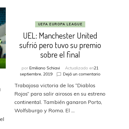
UEFA EUROPA LEAGUE
UEL: Manchester United
sufrió pero tuvo su premio
sobre el final
por
Emiliano Schiavi
Actualizado en
21
en
septiembre, 2019
Dejá un comentario
UEL:
Trabajosa victoria de los “Diablos
a
Manchester
United
Rojos” para salir airosos en su estreno
sufrió
continental. También ganaron Porto,
pero
en
Wolfsburgo y Roma. El …
tuvo
Mainz
su
el
tropezó
premio
en
ó
sobre