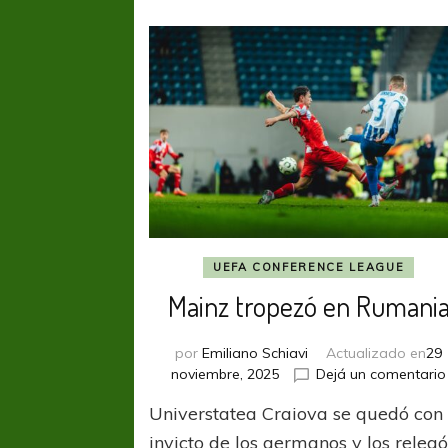
UEFA CONFERENCE LEAGUE
Mainz tropezó en Rumani
por
Emiliano Schiavi
Actualizado en
29
noviembre, 2025
Dejá un comentario
Universtatea Craiova se quedó con 
invicto de los germanos y los releg