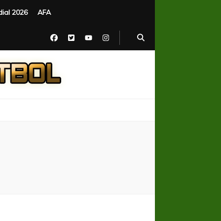
ial 2026
AFA