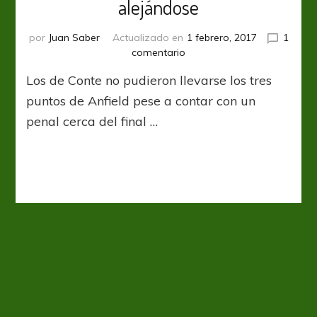
alejándose
por
Juan Saber
Actualizado en
1 febrero, 2017
1
en
comentario
Chelsea
Los de Conte no pudieron llevarse los tres
empató,
pero
puntos de Anfield pese a contar con un
sigue
penal cerca del final …
alejándose