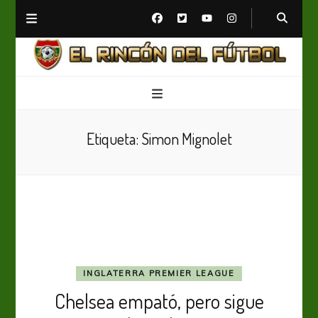
El Rincón del Fútbol
Diario digital de Fútbol
Etiqueta:
Simon Mignolet
INGLATERRA PREMIER LEAGUE
Chelsea empató, pero sigue