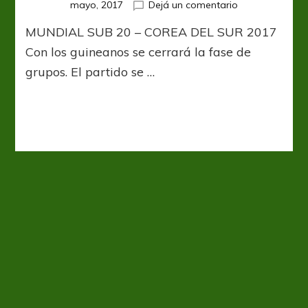
en
mayo, 2017
Dejá un comentario
Guinea,
MUNDIAL SUB 20 – COREA DEL SUR 2017
la
tercera
Con los guineanos se cerrará la fase de
prueba
grupos. El partido se …