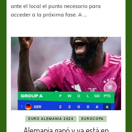
el
ante el local el punto necesario para
pasaje
acceder a la próxima fase. A …
a
octavos
frente
a
Alemania
EURO ALEMANIA 2024
EUROCOPA
Alemania ganó y ya está en