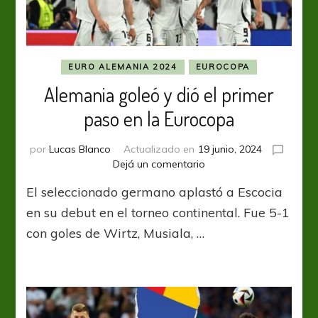
EURO ALEMANIA 2024
EUROCOPA
Alemania goleó y dió el primer
paso en la Eurocopa
por
Lucas Blanco
Actualizado en
19 junio, 2024
en
Dejá un comentario
Alemania
El seleccionado germano aplastó a Escocia
goleó
y
en su debut en el torneo continental. Fue 5-1
dió
con goles de Wirtz, Musiala, …
el
primer
paso
en
la
Eurocopa