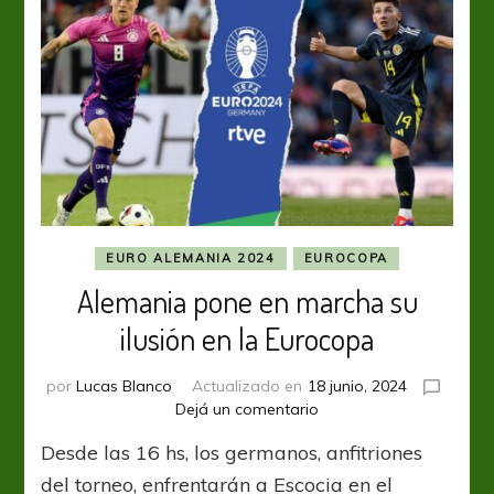
EURO ALEMANIA 2024
EUROCOPA
Alemania pone en marcha su
ilusión en la Eurocopa
por
Lucas Blanco
Actualizado en
18 junio, 2024
en
Dejá un comentario
Alemania
Desde las 16 hs, los germanos, anfitriones
pone
en
del torneo, enfrentarán a Escocia en el