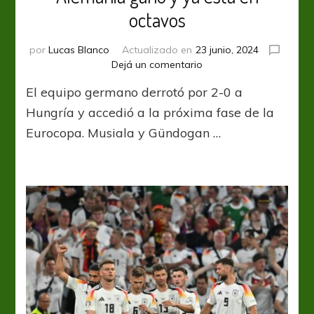
octavos
por
Lucas Blanco
Actualizado en
23 junio, 2024
en
Dejá un comentario
Alemania
El equipo germano derrotó por 2-0 a
ganó
y
Hungría y accedió a la próxima fase de la
ya
Eurocopa. Musiala y Gündogan …
está
en
octavos