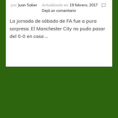
por
Juan Saber
Actualizado en
19 febrero, 2017
en
Dejá un comentario
FA
La jornada de sábado de FA fue a pura
Cup:
Rebelión
sorpresa. El Manchester City no pudo pasar
en
del 0-0 en casa …
la
granja