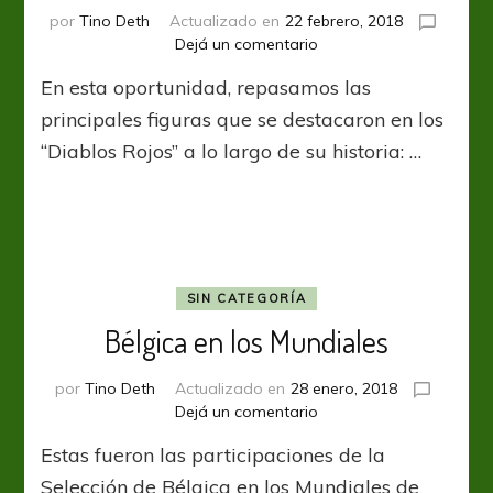
por
Tino Deth
Actualizado en
22 febrero, 2018
en
Dejá un comentario
Los
En esta oportunidad, repasamos las
apellidos
ilustres
principales figuras que se destacaron en los
de
“Diablos Rojos” a lo largo de su historia: …
Bélgica
SIN CATEGORÍA
Bélgica en los Mundiales
por
Tino Deth
Actualizado en
28 enero, 2018
en
Dejá un comentario
Bélgica
Estas fueron las participaciones de la
en
los
Selección de Bélgica en los Mundiales de