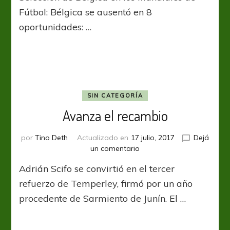
Mundiales
Fútbol: Bélgica se ausentó en 8
oportunidades: …
SIN CATEGORÍA
Avanza el recambio
por
Tino Deth
Actualizado en
17 julio, 2017
Dejá
en
un comentario
Avanza
Adrián Scifo se convirtió en el tercer
el
recambio
refuerzo de Temperley, firmó por un año
procedente de Sarmiento de Junín. El …