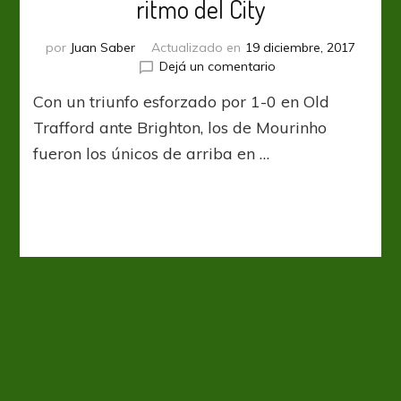
ritmo del City
por
Juan Saber
Actualizado en
19 diciembre, 2017
en
Dejá un comentario
El
Con un triunfo esforzado por 1-0 en Old
United,
el
Trafford ante Brighton, los de Mourinho
único
fueron los únicos de arriba en …
que
sigue
el
ritmo
del
City