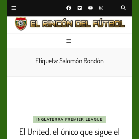
El Rincón del Fútbol
Diario digital de Fútbol
Etiqueta:
Salomón Rondón
INGLATERRA PREMIER LEAGUE
El United, el único que sigue el