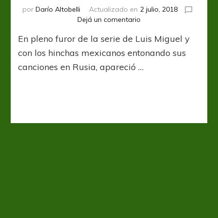
por
Darío Altobelli
Actualizado en
2 julio, 2018
en
Dejá un comentario
Sigo
En pleno furor de la serie de Luis Miguel y
siendo
el
con los hinchas mexicanos entonando sus
Ney
canciones en Rusia, apareció …