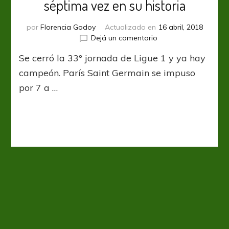
séptima vez en su historia
por
Florencia Godoy
Actualizado en
16 abril, 2018
en
Dejá un comentario
PSG
Se cerró la 33° jornada de Ligue 1 y ya hay
gritó
campeón
campeón. París Saint Germain se impuso
de
por 7 a …
la
liga
por
séptima
vez
en
su
historia