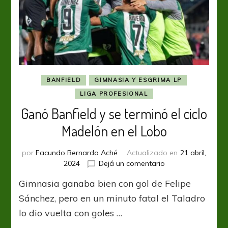
BANFIELD
GIMNASIA Y ESGRIMA LP
LIGA PROFESIONAL
Ganó Banfield y se terminó el ciclo
Madelón en el Lobo
por
Facundo Bernardo Aché
Actualizado en
21 abril,
en
2024
Dejá un comentario
Ganó
Gimnasia ganaba bien con gol de Felipe
Banfield
y
Sánchez, pero en un minuto fatal el Taladro
se
lo dio vuelta con goles …
terminó
el