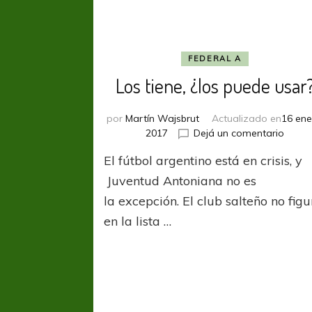
FEDERAL A
Los tiene, ¿los puede usar
por
Martín Wajsbrut
Actualizado en
16 ene
en
2017
Dejá un comentario
Los
El fútbol argentino está en crisis, y
tiene,
¿los
Juventud Antoniana no es
pued
la excepción. El club salteño no fig
usar?
en la lista …