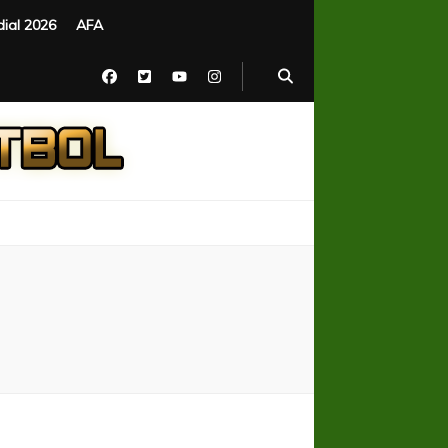
ial 2026
AFA