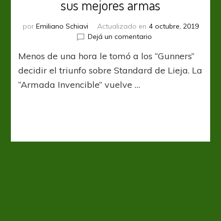
sus mejores armas
por
Emiliano Schiavi
Actualizado en
4 octubre, 2019
en
Dejá un comentario
UEL:
Menos de una hora le tomó a los “Gunners”
Un
renovado
decidir el triunfo sobre Standard de Lieja. La
Arsenal
“Armada Invencible” vuelve …
mostró
sus
mejores
armas