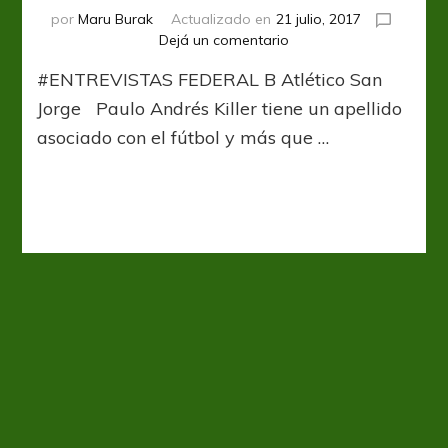
por
Maru Burak
Actualizado en
21 julio, 2017
en
Dejá un comentario
Hijo
#ENTREVISTAS FEDERAL B Atlético San
e’
Killer
Jorge Paulo Andrés Killer tiene un apellido
asociado con el fútbol y más que …