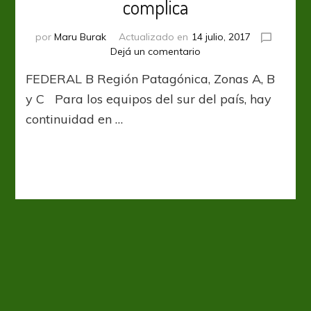
complica
por
Maru Burak
Actualizado en
14 julio, 2017
en
Dejá un comentario
El
FEDERAL B Región Patagónica, Zonas A, B
sur
quiere,
y C Para los equipos del sur del país, hay
pero
continuidad en …
la
nieve
complica