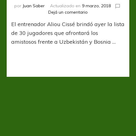
por
Juan Saber
Actualizado en
9 marzo, 2018
en
Dejá un comentario
Senegal
El entrenador Aliou Cissé brindó ayer la lista
tiene
a
de 30 jugadores que afrontará los
sus
amistosos frente a Uzbekistán y Bosnia …
convocados