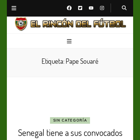
El Rincón del Fútbol
Diario digital de Fútbol
Etiqueta:
Pape Souaré
SIN CATEGORÍA
Senegal tiene a sus convocados