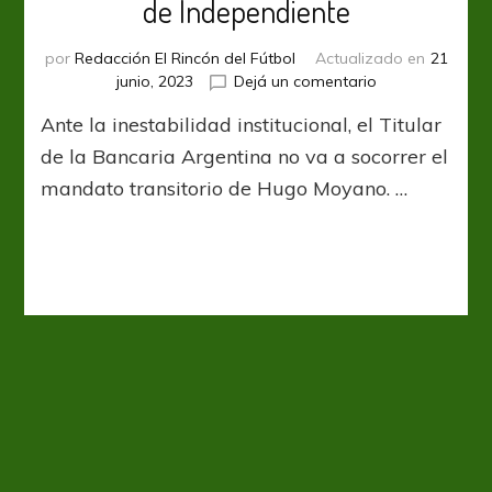
de Independiente
por
Redacción El Rincón del Fútbol
Actualizado en
21
en
junio, 2023
Dejá un comentario
Sergio
Ante la inestabilidad institucional, el Titular
Palazzo
elude
de la Bancaria Argentina no va a socorrer el
la
mandato transitorio de Hugo Moyano. …
presidencia
de
Independiente