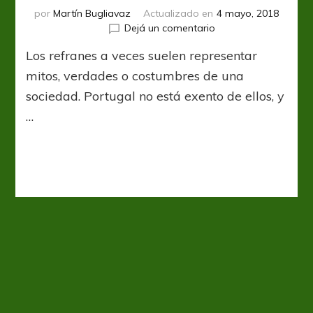
por
Martín Bugliavaz
Actualizado en
4 mayo, 2018
en
Dejá un comentario
Oporto:
Los refranes a veces suelen representar
del
vino
mitos, verdades o costumbres de una
a
sociedad. Portugal no está exento de ellos, y
la
…
redonda