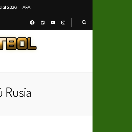
ial 2026
AFA
ú Rusia