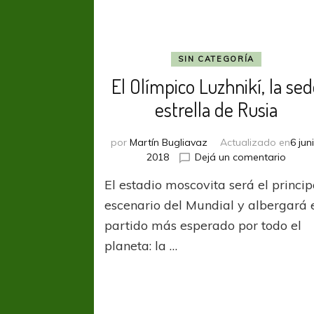
SIN CATEGORÍA
El Olímpico Luzhnikí, la se
estrella de Rusia
por
Martín Bugliavaz
Actualizado en
6 jun
en
2018
Dejá un comentario
El
El estadio moscovita será el princip
Olímp
Luzhni
escenario del Mundial y albergará 
la
partido más esperado por todo el
sede
planeta: la …
estrel
de
Rusia