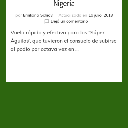
Nigeria
por
Emiliano Schiavi
Actualizado en
19 julio, 2019
en
Dejá un comentario
AFCON
Vuelo rápido y efectivo para las “Súper
2019:
El
Águilas”, que tuvieron el consuelo de subirse
bronce
al podio por octava vez en …
quedó
para
Nigeria