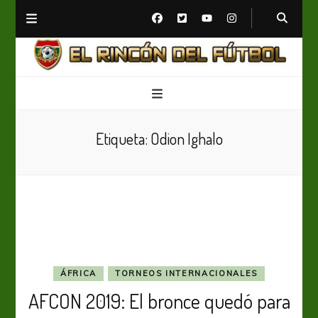
El Rincón del Fútbol
Diario digital de Fútbol
Etiqueta:
Odion Ighalo
ÁFRICA
TORNEOS INTERNACIONALES
AFCON 2019: El bronce quedó para