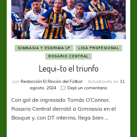
GIMNASIA Y ESGRIMA LP
LIGA PROFESIONAL
ROSARIO CENTRAL
Lequi-to el triunfo
por
Redacción El Rincón del Fútbol
Actualizado en
11
en
agosto, 2024
Dejá un comentario
Lequi-
Con gol de ingresado Tomás O’Connor,
to
el
Rosario Central derrotó a Gimnasia en el
triunfo
Bosque y, con DT interino, llega bien …