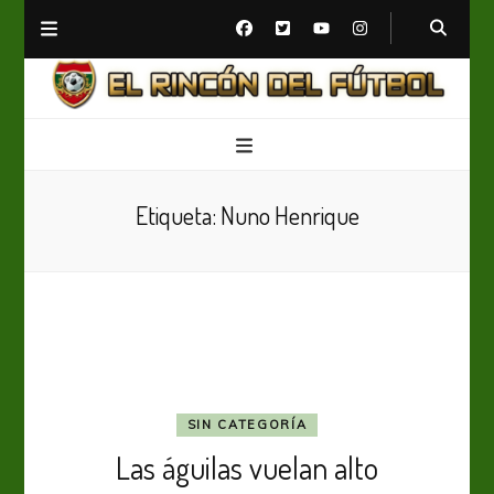
El Rincón del Fútbol
Diario digital de Fútbol
Etiqueta:
Nuno Henrique
SIN CATEGORÍA
Las águilas vuelan alto