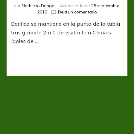
por
Norberto Dongo
Actualizado en
25 septiembre,
en
2016
Dejá un comentario
Las
Benfica se mantiene en la punta de la tabla
águilas
vuelan
tras ganarle 2 a 0 de visitante a Chaves
alto
(goles de …