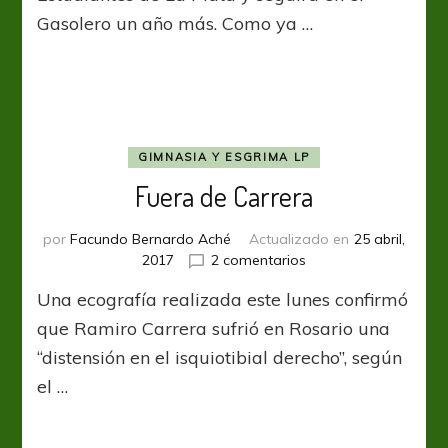
Gasolero un año más. Como ya …
GIMNASIA Y ESGRIMA LP
Fuera de Carrera
por
Facundo Bernardo Aché
Actualizado en
25 abril,
en
2017
2 comentarios
Fuera
Una ecografía realizada este lunes confirmó
de
Carrera
que Ramiro Carrera sufrió en Rosario una
“distensión en el isquiotibial derecho”, según
el …