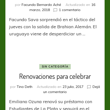
por
Facundo Bernardo Aché
Actualizado en
16
en
marzo, 2018
1 comentario
Tirón
Facundo Sava sorprendió en el táctico del
de
orejas
jueves con la salida de Brahian Alemán. El
uruguayo viene de desperdiciar un …
SIN CATEGORÍA
Renovaciones para celebrar
por
Tino Deth
Actualizado en
23 julio, 2017
Dejá
en
un comentario
Renovaciones
Emiliano Ozuna renovó su préstamo con
para
celebrar
Estudiantes de La Plata y seguirá en el