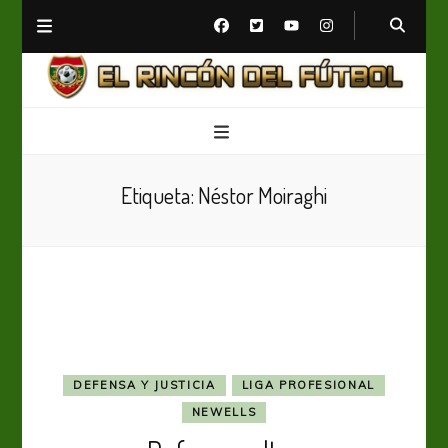
El Rincón del Fútbol
Diario digital de Fútbol
Etiqueta:
Néstor Moiraghi
DEFENSA Y JUSTICIA
LIGA PROFESIONAL
NEWELLS