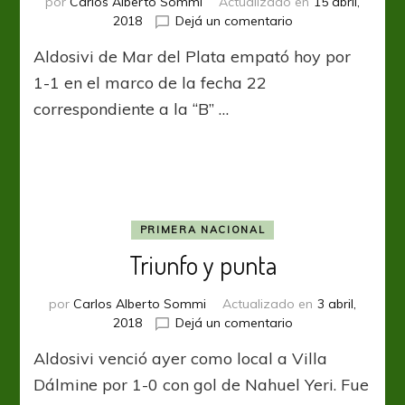
por
Carlos Alberto Sommi
Actualizado en
15 abril,
en
2018
Dejá un comentario
Con
Aldosivi de Mar del Plata empató hoy por
el
ascenso
1-1 en el marco de la fecha 22
a
correspondiente a la “B” …
la
vuelta
de
la
esquina
PRIMERA NACIONAL
Triunfo y punta
por
Carlos Alberto Sommi
Actualizado en
3 abril,
en
2018
Dejá un comentario
Triunfo
Aldosivi venció ayer como local a Villa
y
punta
Dálmine por 1-0 con gol de Nahuel Yeri. Fue