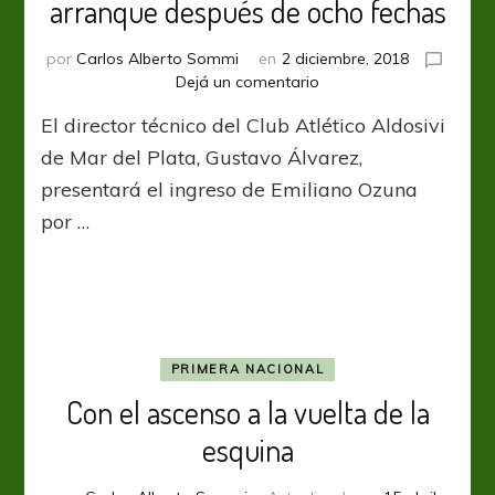
arranque después de ocho fechas
por
Carlos Alberto Sommi
en
2 diciembre, 2018
en
Dejá un comentario
Aldosivi:
El director técnico del Club Atlético Aldosivi
Ozuna
vuelve
de Mar del Plata, Gustavo Álvarez,
desde
presentará el ingreso de Emiliano Ozuna
el
por …
arranque
después
de
ocho
fechas
PRIMERA NACIONAL
Con el ascenso a la vuelta de la
esquina