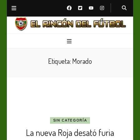
El Rincón del Fútbol
Diario digital de Fútbol
Etiqueta:
Morado
SIN CATEGORÍA
La nueva Roja desató furia