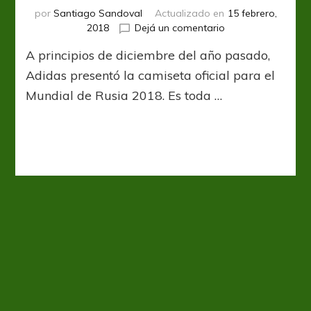
por
Santiago Sandoval
Actualizado en
15 febrero,
en
2018
Dejá un comentario
La
A principios de diciembre del año pasado,
nueva
Roja
Adidas presentó la camiseta oficial para el
desató
Mundial de Rusia 2018. Es toda …
furia