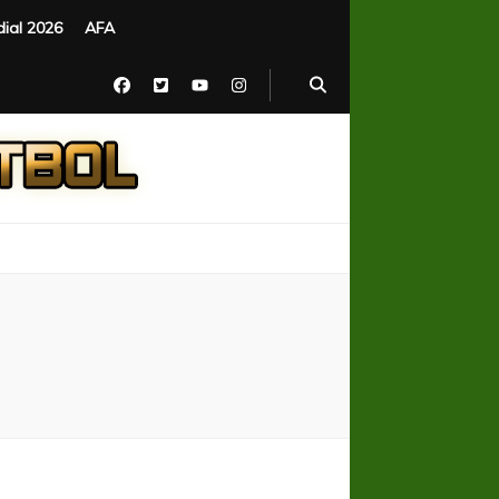
ial 2026
AFA