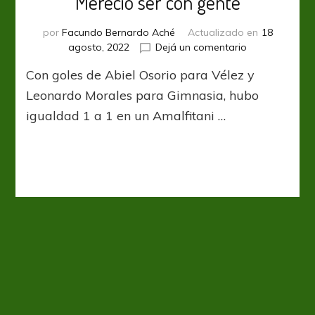
Mereció ser con gente
por
Facundo Bernardo Aché
Actualizado en
18
en
agosto, 2022
Dejá un comentario
Mereció
Con goles de Abiel Osorio para Vélez y
ser
con
Leonardo Morales para Gimnasia, hubo
gente
igualdad 1 a 1 en un Amalfitani …