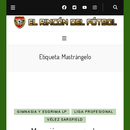
El Rincón del Fútbol
Diario digital de Fútbol
Etiqueta:
Mastrángelo
GIMNASIA Y ESGRIMA LP
LIGA PROFESIONAL
VÉLEZ SARSFIELD