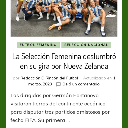
FÚTBOL FEMENINO
SELECCIÓN NACIONAL
La Selección Femenina deslumbró
en su gira por Nueva Zelanda
por
Redacción El Rincón del Fútbol
Actualizado en
1
en
marzo, 2023
Dejá un comentario
La
Las dirigidas por Germán Pontanova
Selección
Femenina
visitaron tierras del continente oceánico
deslumbró
para disputar tres partidos amistosos por
en
fecha FIFA. Su primera …
su
gira