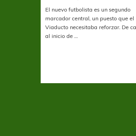
Arsen
El nuevo futbolista es un segundo
anunc
una
marcador central, un puesto que el
nueva
Viaducto necesitaba reforzar. De c
incor
al inicio de …
y
el
prime
contr
para
un
cante