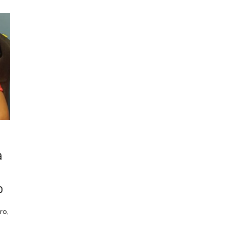
a
o
ro,