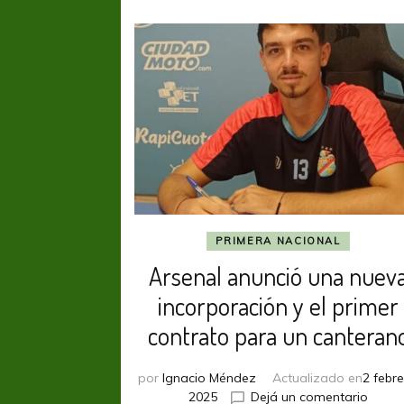
PRIMERA NACIONAL
Arsenal anunció una nuev
incorporación y el primer
contrato para un canteran
por
Ignacio Méndez
Actualizado en
2 febre
en
2025
Dejá un comentario