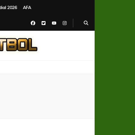
ial 2026
AFA