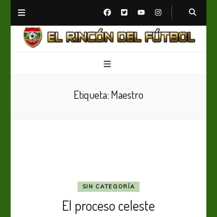
El Rincón del Fútbol
Diario digital de Fútbol
Etiqueta:
Maestro
SIN CATEGORÍA
El proceso celeste