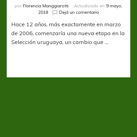
por
Florencia Manggiarotti
Actualizado en
9 mayo,
en
2018
Dejá un comentario
El
Hace 12 años, más exactamente en marzo
proceso
celeste
de 2006, comenzaría una nueva etapa en la
Selección uruguaya, un cambio que …