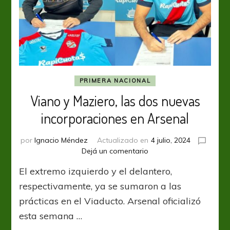
PRIMERA NACIONAL
Viano y Maziero, las dos nuevas
incorporaciones en Arsenal
por
Ignacio Méndez
Actualizado en
4 julio, 2024
en
Dejá un comentario
Viano
El extremo izquierdo y el delantero,
y
Maziero,
respectivamente, ya se sumaron a las
las
prácticas en el Viaducto. Arsenal oficializó
dos
esta semana …
nuevas
incorporaciones