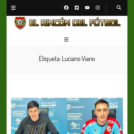
El Rincón del Fútbol
Diario digital de Fútbol
Etiqueta:
Luciano Viano