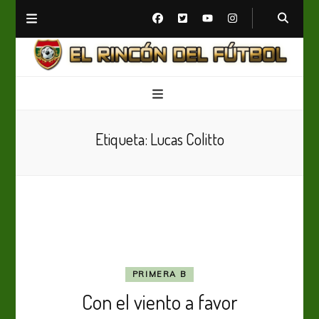
El Rincón del Fútbol
Diario digital de Fútbol
Etiqueta:
Lucas Colitto
PRIMERA B
Con el viento a favor