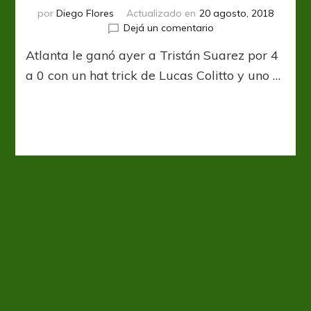
por
Diego Flores
Actualizado en
20 agosto, 2018
en
Dejá un comentario
Con
Atlanta le ganó ayer a Tristán Suarez por 4
el
viento
a 0 con un hat trick de Lucas Colitto y uno …
a
favor