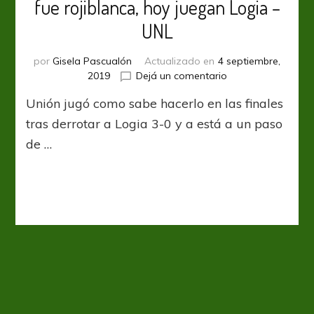
fue rojiblanca, hoy juegan Logia –
UNL
por
Gisela Pascualón
Actualizado en
4 septiembre,
en
2019
Dejá un comentario
Liga
Unión jugó como sabe hacerlo en las finales
Santafesina:
La
tras derrotar a Logia 3-0 y a está a un paso
primera
de …
final
fue
rojiblanca,
hoy
juegan
Logia
–
UNL