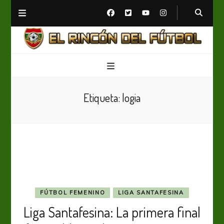
El Rincón del Fútbol
Diario digital de Fútbol
Etiqueta:
logia
FÚTBOL FEMENINO
LIGA SANTAFESINA
Liga Santafesina: La primera final