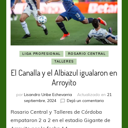
LIGA PROFESIONAL
ROSARIO CENTRAL
TALLERES
El Canalla y el Albiazul igualaron en
Arroyito
por
Lisandro Uribe Echevarria
Actualizado en
21
en
septiembre, 2024
Dejá un comentario
El
Rosario Central y Talleres de Córdoba
Canalla
y
empataron 2 a 2 en el estadio Gigante de
el