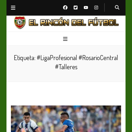
El Rincón del Fútbol
Diario digital de Fútbol
Etiqueta:
#LigaProfesional #RosarioCentral
#Talleres