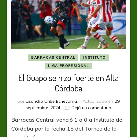
BARRACAS CENTRAL
INSTITUTO
LIGA PROFESIONAL
El Guapo se hizo fuerte en Alta
Córdoba
por
Lisandro Uribe Echevarria
Actualizado en
29
en
septiembre, 2024
Dejá un comentario
El
Barracas Central venció 1 a 0 a Instituto de
Guapo
se
Córdoba por la fecha 15 del Torneo de la
hizo