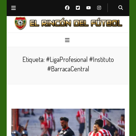
El Rincón del Fútbol
Diario digital de Fútbol
Etiqueta:
#LigaProfesional #Instituto
#BarracaCentral