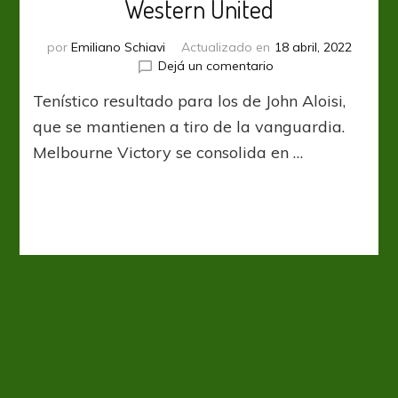
Western United
por
Emiliano Schiavi
Actualizado en
18 abril, 2022
en
Dejá un comentario
A-
Tenístico resultado para los de John Aloisi,
League:
Set
que se mantienen a tiro de la vanguardia.
y
Melbourne Victory se consolida en …
gloria
para
Western
United