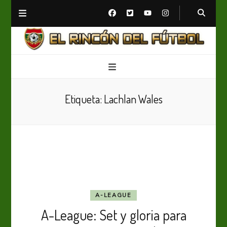
El Rincón del Fútbol
Diario digital de Fútbol
Etiqueta:
Lachlan Wales
A-LEAGUE
A-League: Set y gloria para