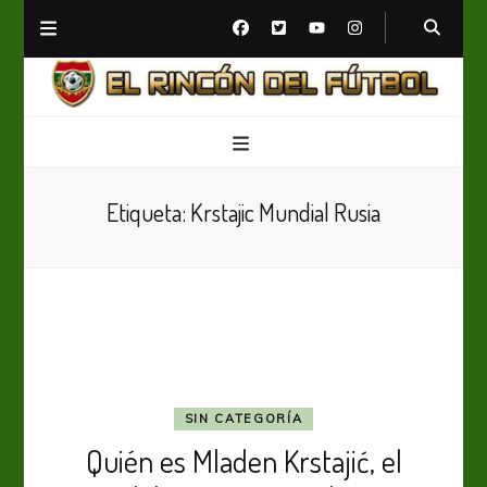
El Rincón del Fútbol
Diario digital de Fútbol
Etiqueta:
Krstajic Mundial Rusia
SIN CATEGORÍA
Quién es Mladen Krstajić, el