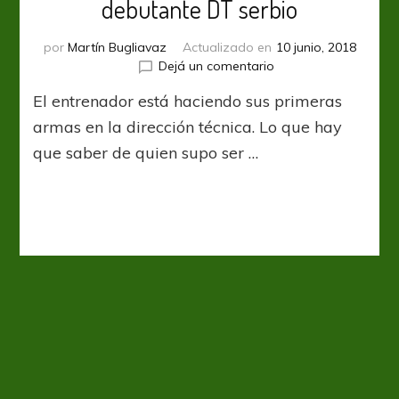
debutante DT serbio
por
Martín Bugliavaz
Actualizado en
10 junio, 2018
en
Dejá un comentario
Quién
El entrenador está haciendo sus primeras
es
Mladen
armas en la dirección técnica. Lo que hay
Krstajić,
que saber de quien supo ser …
el
debutante
DT
serbio