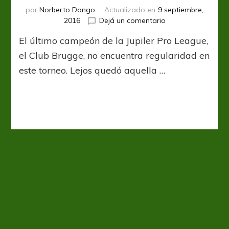
por
Norberto Dongo
Actualizado en
9 septiembre,
en
2016
Dejá un comentario
Otra
El último campeón de la Jupiler Pro League,
“sorpresa”
para
el Club Brugge, no encuentra regularidad en
el
este torneo. Lejos quedó aquella …
campeón