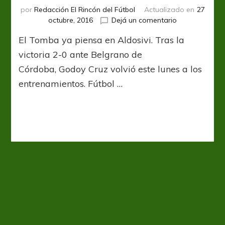
por
Redacción El Rincón del Fútbol
Actualizado en
27
en
octubre, 2016
Dejá un comentario
Pensando
El Tomba ya piensa en Aldosivi. Tras la
en
Aldosivi
victoria 2-0 ante Belgrano de
Córdoba, Godoy Cruz volvió este lunes a los
entrenamientos. Fútbol …