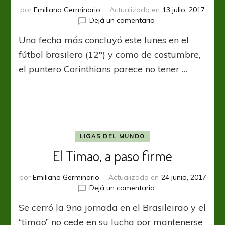
por
Emiliano Germinario
Actualizado en
13 julio, 2017
en
Dejá un comentario
¿Quien
Una fecha más concluyó este lunes en el
lo
para?
fútbol brasilero (12°) y como de costumbre,
el puntero Corinthians parece no tener …
LIGAS DEL MUNDO
El Timao, a paso firme
por
Emiliano Germinario
Actualizado en
24 junio, 2017
en
Dejá un comentario
El
Se cerró la 9na jornada en el Brasileirao y el
Timao,
a
“timao” no cede en su lucha por mantenerse