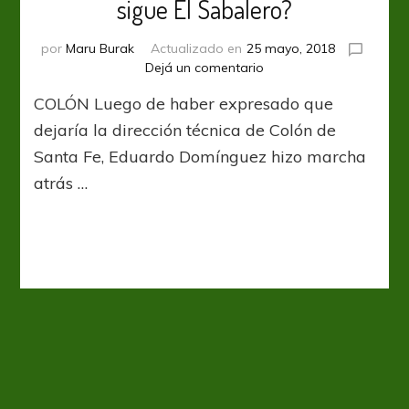
sigue El Sabalero?
por
Maru Burak
Actualizado en
25 mayo, 2018
en
Dejá un comentario
Con
COLÓN Luego de haber expresado que
“El
Barba”
dejaría la dirección técnica de Colón de
y
Santa Fe, Eduardo Domínguez hizo marcha
sin
atrás …
Conti,
¿cómo
sigue
El
Sabalero?