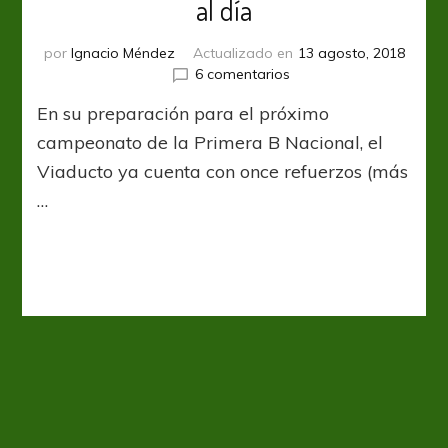
al día
por
Ignacio Méndez
Actualizado en
13 agosto, 2018
en
6 comentarios
El
En su preparación para el próximo
mercado
de
campeonato de la Primera B Nacional, el
pases
Viaducto ya cuenta con once refuerzos (más
del
…
Viaducto,
al
día