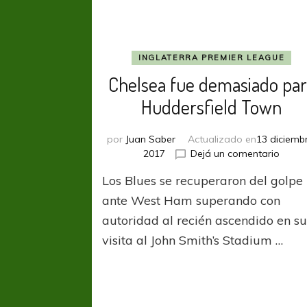
INGLATERRA PREMIER LEAGUE
Chelsea fue demasiado par
Huddersfield Town
por
Juan Saber
Actualizado en
13 diciembr
en
2017
Dejá un comentario
Chels
Los Blues se recuperaron del golpe
fue
dema
ante West Ham superando con
para
autoridad al recién ascendido en s
Hudde
visita al John Smith’s Stadium …
Town