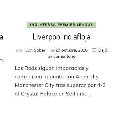
INGLATERRA PREMIER LEAGUE
a
Liverpool no afloja
por
Juan Saber
en
29 octubre, 2016
Dejá
en
un comentario
e,
Liverpool
Los Reds siguen imparables y
no
ea
afloja
comparten la punta con Arsenal y
siado
Manchester City tras superar por 4-2
al Crystal Palace en Selhurst …
u
rsfield