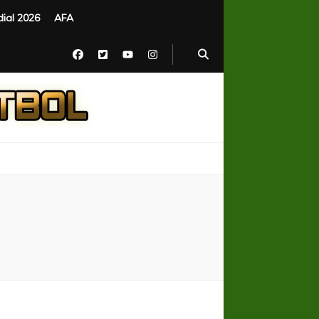
ial 2026
AFA